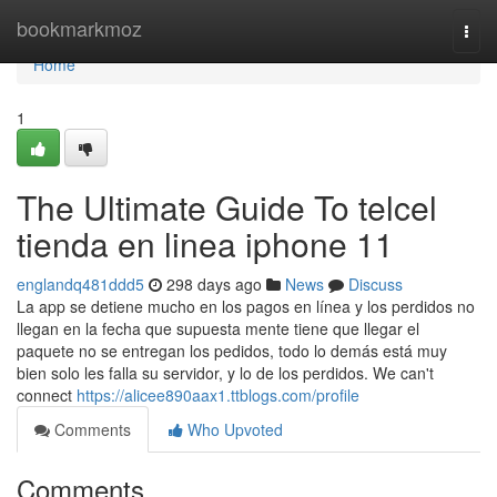
Home
bookmarkmoz
Togg
navi
Home
1
The Ultimate Guide To telcel
tienda en linea iphone 11
englandq481ddd5
298 days ago
News
Discuss
La app se detiene mucho en los pagos en línea y los perdidos no
llegan en la fecha que supuesta mente tiene que llegar el
paquete no se entregan los pedidos, todo lo demás está muy
bien solo les falla su servidor, y lo de los perdidos. We can't
connect
https://alicee890aax1.ttblogs.com/profile
Comments
Who Upvoted
Comments