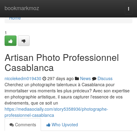
Home
bookmarkmoz
Togg
navi
Home
1
Artisan Photo Professionnel
Casablanca
nicolekedm019430
297 days ago
News
Discuss
Cherchez un photographe talentueux à Casablanca pour
immortaliser vos moments les plus précieux? Avec son expertise
en photographie artistique, il saura capturer l'essence de vos
événements, que ce soit un
https://mediasocially.com/story5358936/photographe-
professionnel-casablanca
Comments
Who Upvoted