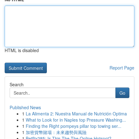
HTML is disabled
Report Page
Search
Go
Published News
1
La Alimenta 2: Nuestra Manual de Nutrición Optima
1
What to Look for in Naples top Pressure Washing...
1
Finding the Right pompeys pillar top towing ser...
1
加密貨幣賭場：未來趨勢與風險
1
Betflix285: Is This The The Online Hotspot?