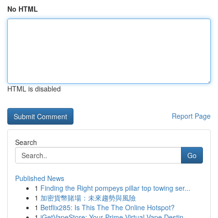
No HTML
HTML is disabled
Report Page
Search
Go
Published News
1
Finding the Right pompeys pillar top towing ser...
1
加密貨幣賭場：未來趨勢與風險
1
Betflix285: Is This The The Online Hotspot?
1
iGetVapeStore: Your Prime Virtual Vape Destin...