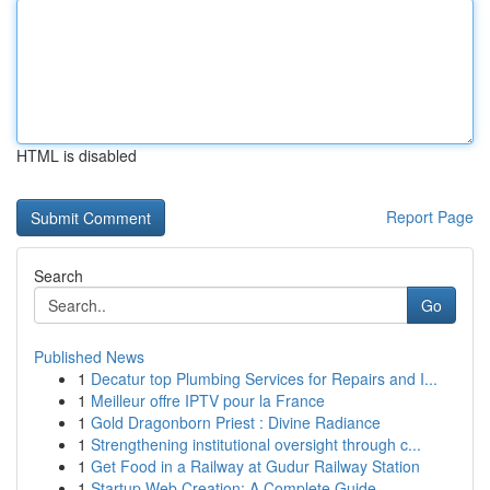
HTML is disabled
Report Page
Search
Go
Published News
1
Decatur top Plumbing Services for Repairs and I...
1
Meilleur offre IPTV pour la France
1
Gold Dragonborn Priest : Divine Radiance
1
Strengthening institutional oversight through c...
1
Get Food in a Railway at Gudur Railway Station
1
Startup Web Creation: A Complete Guide