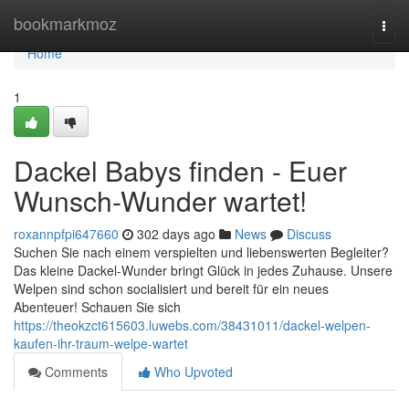
Home
bookmarkmoz
Togg
navi
Home
1
Dackel Babys finden - Euer
Wunsch-Wunder wartet!
roxannpfpi647660
302 days ago
News
Discuss
Suchen Sie nach einem verspielten und liebenswerten Begleiter?
Das kleine Dackel-Wunder bringt Glück in jedes Zuhause. Unsere
Welpen sind schon socialisiert und bereit für ein neues
Abenteuer! Schauen Sie sich
https://theokzct615603.luwebs.com/38431011/dackel-welpen-
kaufen-ihr-traum-welpe-wartet
Comments
Who Upvoted