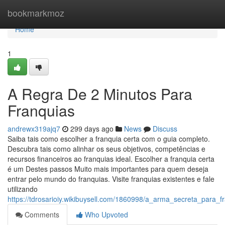
Home
bookmarkmoz
Home
1
A Regra De 2 Minutos Para
Franquias
andrewx319ajq7
299 days ago
News
Discuss
Saiba tais como escolher a franquia certa com o guia completo.
Descubra tais como alinhar os seus objetivos, competências e
recursos financeiros ao franquias ideal. Escolher a franquia certa
é um Destes passos Muito mais importantes para quem deseja
entrar pelo mundo do franquias. Visite franquias existentes e fale
utilizando
https://tdrosarioiy.wikibuysell.com/1860998/a_arma_secreta_para_f
Comments
Who Upvoted