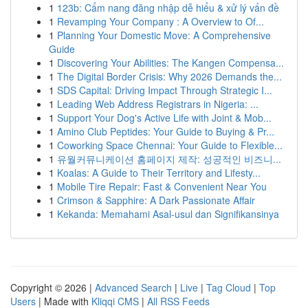
1
123b: Cẩm nang đăng nhập dễ hiểu & xử lý vấn đề
1
Revamping Your Company : A Overview to Of...
1
Planning Your Domestic Move: A Comprehensive
Guide
1
Discovering Your Abilities: The Kangen Compensa...
1
The Digital Border Crisis: Why 2026 Demands the...
1
SDS Capital: Driving Impact Through Strategic I...
1
Leading Web Address Registrars in Nigeria: ...
1
Support Your Dog's Active Life with Joint & Mob...
1
Amino Club Peptides: Your Guide to Buying & Pr...
1
Coworking Space Chennai: Your Guide to Flexible...
1
유월커뮤니케이션 홈페이지 제작: 성공적인 비즈니...
1
Koalas: A Guide to Their Territory and Lifesty...
1
Mobile Tire Repair: Fast & Convenient Near You
1
Crimson & Sapphire: A Dark Passionate Affair
1
Kekanda: Memahami Asal-usul dan Signifikansinya
Copyright © 2026 |
Advanced Search
|
Live
|
Tag Cloud
|
Top
Users
| Made with
Kliqqi CMS
|
All RSS Feeds