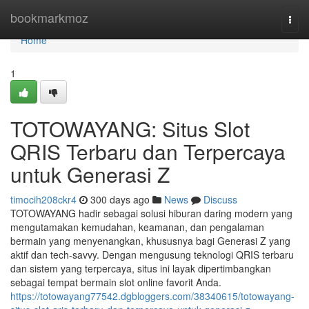
Home
bookmarkmoz
Togg
navi
Home
1
TOTOWAYANG: Situs Slot
QRIS Terbaru dan Terpercaya
untuk Generasi Z
timocih208ckr4
300 days ago
News
Discuss
TOTOWAYANG hadir sebagai solusi hiburan daring modern yang
mengutamakan kemudahan, keamanan, dan pengalaman
bermain yang menyenangkan, khususnya bagi Generasi Z yang
aktif dan tech-savvy. Dengan mengusung teknologi QRIS terbaru
dan sistem yang terpercaya, situs ini layak dipertimbangkan
sebagai tempat bermain slot online favorit Anda.
https://totowayang77542.dgbloggers.com/38340615/totowayang-