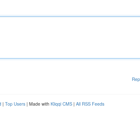
Rep
d
|
Top Users
| Made with
Kliqqi CMS
|
All RSS Feeds