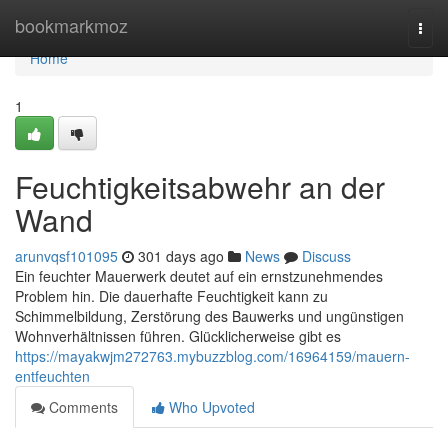
Home
bookmarkmoz
Togg
navi
Home
1
Feuchtigkeitsabwehr an der
Wand
arunvqsf101095
301 days ago
News
Discuss
Ein feuchter Mauerwerk deutet auf ein ernstzunehmendes
Problem hin. Die dauerhafte Feuchtigkeit kann zu
Schimmelbildung, Zerstörung des Bauwerks und ungünstigen
Wohnverhältnissen führen. Glücklicherweise gibt es
https://mayakwjm272763.mybuzzblog.com/16964159/mauern-
entfeuchten
Comments
Who Upvoted