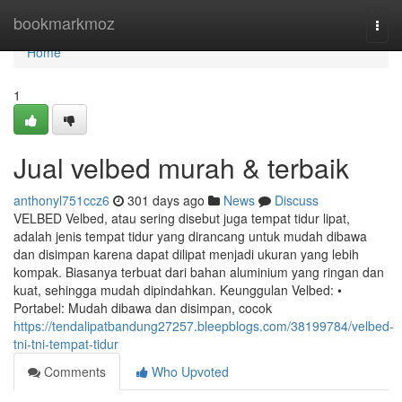
Home
bookmarkmoz
Togg
navi
Home
1
Jual velbed murah & terbaik
anthonyl751ccz6
301 days ago
News
Discuss
VELBED Velbed, atau sering disebut juga tempat tidur lipat,
adalah jenis tempat tidur yang dirancang untuk mudah dibawa
dan disimpan karena dapat dilipat menjadi ukuran yang lebih
kompak. Biasanya terbuat dari bahan aluminium yang ringan dan
kuat, sehingga mudah dipindahkan. Keunggulan Velbed: •
Portabel: Mudah dibawa dan disimpan, cocok
https://tendalipatbandung27257.bleepblogs.com/38199784/velbed-
tni-tni-tempat-tidur
Comments
Who Upvoted