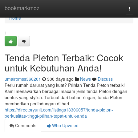
Home
bookmarkmoz
Togg
navi
Home
1
Tenda Pleton Terbaik: Cocok
untuk Kebutuhan Anda!
umairomss366201
300 days ago
News
Discuss
Perlu rumah darurat yang kuat? Pilihlah Tenda Pleton terbaik!
Kami menawarkan berbagai macam jenis tenda Pleton dengan
bentuk yang stylish. Terbuat dari bahan ringan, tenda Pleton
memberikan perlindungan di hari
https://directoryunit.com/listings13306057/tenda-pleton-
berkualitas-tinggi-pilihan-tepat-untuk-anda
Comments
Who Upvoted