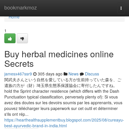
Home
bookmarkmoz
Togg
navi
Home
1
Buy herbal medicines online
Secrets
jamesx467ssr9
305 days ago
News
Discuss
関武夫さんという自然を愛している方が生前持っていた森を、ご
遺族の方が（財）埼玉県生態系保護協会に寄付したんですね。
hold the Sprint character residence (which differs with the Dash
Punctuation typical classification, perversely plenty of): Si vous
avez des doutes sur les devoirs soumis par les apprenants, vous
pouvez télécharger leurs paperwork sur cet outil et déterminer
s'ils ont rép...
https://hearthealthsupplementbuy.blogspot.com/2025/08/cureayu-
best-ayurvedic-brand-in-india.html