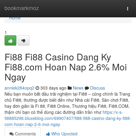
Home
bookmarkmoz
Togg
navi
Home
1
Fi88 Fi88 Casino Dang Ky
Fi88.com Hoan Nap 2.6% Moi
Ngay
anniek284opq2
303 days ago
News
Discuss
Nếu bạn muốn bắt đầu trải nghiệm tại Fi88 – cũng chính là Trang
chủ Fi88, thường được biết đến như Nhà cái Fi88, Sân chơi Fi88,
hay đơn giản là Fi 88, Fi88 Online, Thương hiệu Fi88, Fi88.COM,
thậm chí bạn có thể dùng các đường dẫn trần như
https://x-s-
fi8885296.bluxeblog.com/69907407/fi88-fi88-casino-dang-ky-fi88-
com-hoan-nap-2-6-moi-ngay
Comments
Who Upvoted