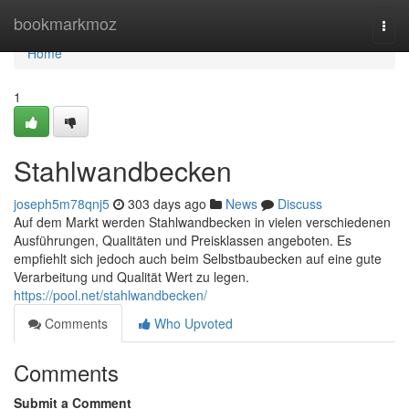
Home
bookmarkmoz
Togg
navi
Home
1
Stahlwandbecken
joseph5m78qnj5
303 days ago
News
Discuss
Auf dem Markt werden Stahlwandbecken in vielen verschiedenen
Ausführungen, Qualitäten und Preisklassen angeboten. Es
empfiehlt sich jedoch auch beim Selbstbaubecken auf eine gute
Verarbeitung und Qualität Wert zu legen.
https://pool.net/stahlwandbecken/
Comments
Who Upvoted
Comments
Submit a Comment