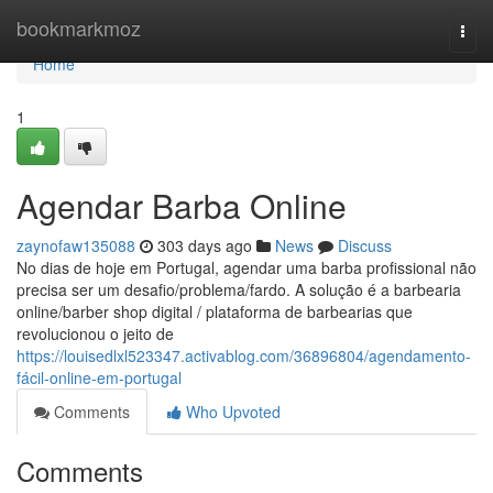
Home
bookmarkmoz
Togg
navi
Home
1
Agendar Barba Online
zaynofaw135088
303 days ago
News
Discuss
No dias de hoje em Portugal, agendar uma barba profissional não
precisa ser um desafio/problema/fardo. A solução é a barbearia
online/barber shop digital / plataforma de barbearias que
revolucionou o jeito de
https://louisedlxl523347.activablog.com/36896804/agendamento-
fácil-online-em-portugal
Comments
Who Upvoted
Comments