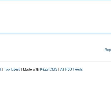
Rep
d
|
Top Users
| Made with
Kliqqi CMS
|
All RSS Feeds