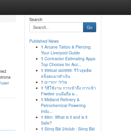
Search
Go
Published News
1
Arcane Tattoo & Piercing:
Your Liverpool Guide
1
Contractor Estimating Apps:
Top Choices for Acc...
1
999cat slot999: รีวิวสุดฮิต
nież
สล็อตแมวทำเงิน
strona
1
צלילי יהודיים
/user
1
วิธีใช้งาน การเข้าถึง การเข้า
Fiwdee บนมือถือ ผ...
1
Midland Refinery &
Petrochemical Powering
Indu...
1
88m: What is it and is it
Safe?
1
Sòng Bài 24club : Sòng Bài