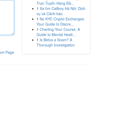
Trực Tuyến Hàng Đầ...
1
Xa tìm Callboy Hà Nội: Dịch
vụ và Cảnh báo
1
No KYC Crypto Exchanges:
Your Guide to Discre...
1
Charting Your Course: A
Guide to Mental Healt...
1
Is Betus a Scam? A
Thorough Investigation
ort Page