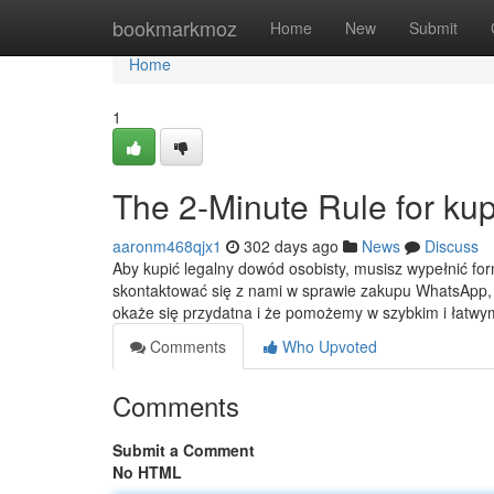
Home
bookmarkmoz
Home
New
Submit
Home
1
The 2-Minute Rule for kup
aaronm468qjx1
302 days ago
News
Discuss
Aby kupić legalny dowód osobisty, musisz wypełnić for
skontaktować się z nami w sprawie zakupu WhatsApp, 
okaże się przydatna i że pomożemy w szybkim i łat
Comments
Who Upvoted
Comments
Submit a Comment
No HTML