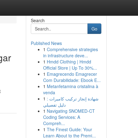
Search
Go
Published News
1
Comprehensive strategies
gar
in infrastructure deve...
1
Hmdd Clothing | Hmdd
Official Store | Up To 30%...
1
Emagrecendo Emagrecer
Com Durabilidade: Ebook E...
1
Metanfetamina cristalina à
R
venda
1
شهادة إنجاز تركيب كاميرات :
دليل تفصيلي
1
Navigating SNOMED-CT
Coding Services: A
Compreh...
1
The Finest Guide: Your
Learn About to the Premi...