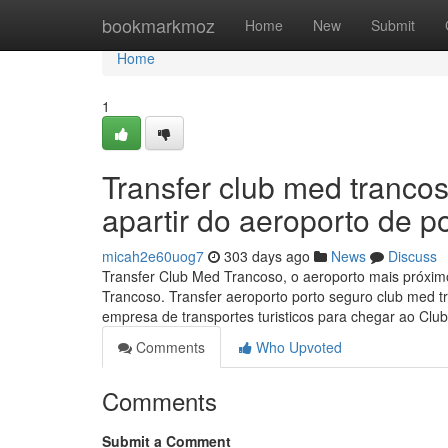
Home
bookmarkmoz
Home
New
Submit
Home
1
Transfer club med trancos
apartir do aeroporto de p
micah2e60uog7
303 days ago
News
Discuss
Transfer Club Med Trancoso, o aeroporto mais próximo
Trancoso. Transfer aeroporto porto seguro club me
empresa de transportes turisticos para chegar ao Cl
Comments
Who Upvoted
Comments
Submit a Comment