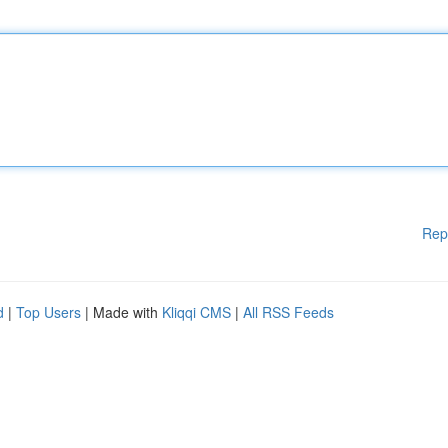
Rep
d
|
Top Users
| Made with
Kliqqi CMS
|
All RSS Feeds