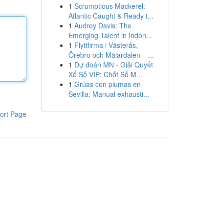
1
Scrumptious Mackerel:
Atlantic Caught & Ready t...
1
Audrey Davis: The
Emerging Talent in Indon...
1
Flyttfirma i Västerås,
Örebro och Mälardalen – ...
1
Dự đoán MN - Giải Quyết
Xổ Số VIP: Chốt Số M...
1
Grúas con plumas en
Sevilla: Manual exhausti...
ort Page