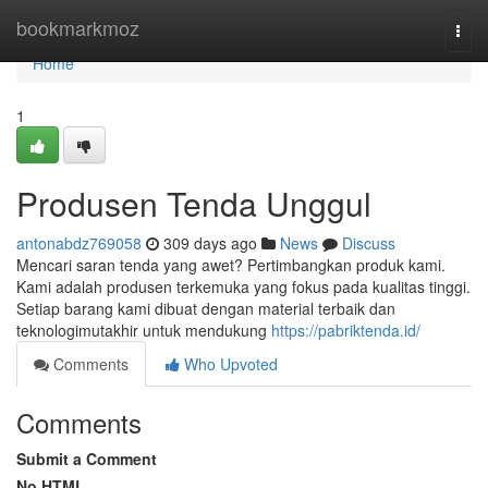
Home
bookmarkmoz
Togg
navi
Home
1
Produsen Tenda Unggul
antonabdz769058
309 days ago
News
Discuss
Mencari saran tenda yang awet? Pertimbangkan produk kami.
Kami adalah produsen terkemuka yang fokus pada kualitas tinggi.
Setiap barang kami dibuat dengan material terbaik dan
teknologimutakhir untuk mendukung
https://pabriktenda.id/
Comments
Who Upvoted
Comments
Submit a Comment
No HTML