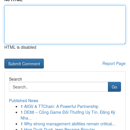
HTML is disabled
Report Page
Search
Go
Published News
1
AIGV & TTChain: A Powerful Partnership
1
DE88 – Cổng Game Đổi Thưởng Uy Tín, Đăng Ký
Nha...
1
Why strong management abilities remain critical...
1
How Duck Duck Jeep Became Popular