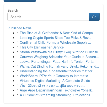
Search
Go
Published News
1
The Rise of AI Girlfriends: A New Kind of Compa...
1
Leading Crypto Sports Sites: Top Picks & Rev...
1
Continental Child Formula Wholesale Supply ...
1
This City Dishwasher Service
1
Strona Wizytówka dla Firmy: Twój Skrót do Sukcesu
1
Caravan Weighing Adelaide: Your Guide to Accura...
1
Jadwal Pertandingan Pada Hari Ini: Tonton Perta...
1
Warna Cat Dinding Rumah yang Sejuk: Rekomend...
1
Understanding the fundamental theories that for...
1
WorldShare IPTV: Your Gateway to Internatio...
1
Virtuance Digital Marketing: A Complete Guide
1
เว็บ 123bet v2 ทดลองเล่น: คู่มือ แบบ ครบถ...
1
Arge Arge Departman'ından Teknolojiye Yönelik...
1
A Outlook of Streaming Streaming: Projections