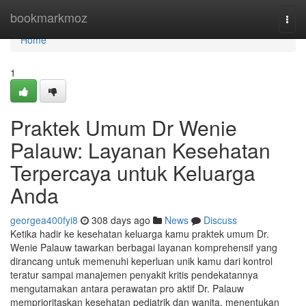
Home
bookmarkmoz
Togg
navi
Home
1
Praktek Umum Dr Wenie
Palauw: Layanan Kesehatan
Terpercaya untuk Keluarga
Anda
georgea400fyi8
308 days ago
News
Discuss
Ketika hadir ke kesehatan keluarga kamu praktek umum Dr.
Wenie Palauw tawarkan berbagai layanan komprehensif yang
dirancang untuk memenuhi keperluan unik kamu dari kontrol
teratur sampai manajemen penyakit kritis pendekatannya
mengutamakan antara perawatan pro aktif Dr. Palauw
memprioritaskan kesehatan pediatrik dan wanita, menentukan