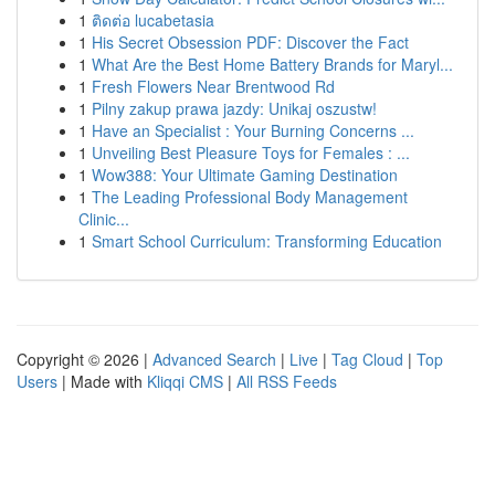
1
ติดต่อ lucabetasia
1
His Secret Obsession PDF: Discover the Fact
1
What Are the Best Home Battery Brands for Maryl...
1
Fresh Flowers Near Brentwood Rd
1
Pilny zakup prawa jazdy: Unikaj oszustw!
1
Have an Specialist : Your Burning Concerns ...
1
Unveiling Best Pleasure Toys for Females : ...
1
Wow388: Your Ultimate Gaming Destination
1
The Leading Professional Body Management
Clinic...
1
Smart School Curriculum: Transforming Education
Copyright © 2026 |
Advanced Search
|
Live
|
Tag Cloud
|
Top
Users
| Made with
Kliqqi CMS
|
All RSS Feeds