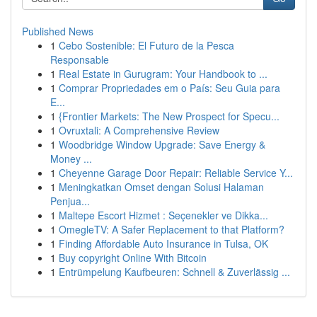
Published News
1
Cebo Sostenible: El Futuro de la Pesca
Responsable
1
Real Estate in Gurugram: Your Handbook to ...
1
Comprar Propriedades em o País: Seu Guia para
E...
1
{Frontier Markets: The New Prospect for Specu...
1
Ovruxtali: A Comprehensive Review
1
Woodbridge Window Upgrade: Save Energy &
Money ...
1
Cheyenne Garage Door Repair: Reliable Service Y...
1
Meningkatkan Omset dengan Solusi Halaman
Penjua...
1
Maltepe Escort Hizmet : Seçenekler ve Dikka...
1
OmegleTV: A Safer Replacement to that Platform?
1
Finding Affordable Auto Insurance in Tulsa, OK
1
Buy copyright Online With Bitcoin
1
Entrümpelung Kaufbeuren: Schnell & Zuverlässig ...