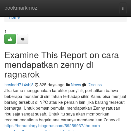
Home
bookmarkmoz
Togg
navi
Home
1
Examine This Report on cara
mendapatkan zenny di
ragnarok
hesiodd714sbj8
325 days ago
News
Discuss
Jika kamu menggunakan karakter penyihir, perhatikan bahwa
beberapa monster di sini tahan terhadap sihir. Kamu bisa menjual
barang tersebut di NPC atau ke pemain lain, jika barang tersebut
berharga. Untuk pemain pemula, mendapatkan Zenny ratusan
ribu saja sangat susah. Untuk itu saya akan memberikan
recommendations bagaimana caranya mendapatkan Zenny di
https://beaumlaqy.blogerus.com/59259937/the-cara-