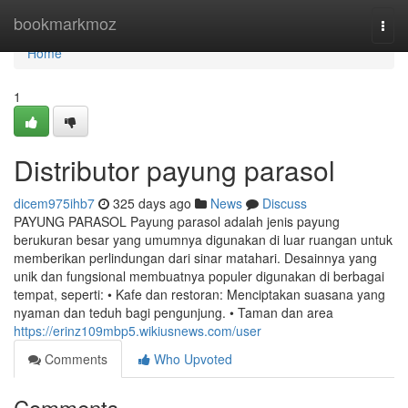
Home
bookmarkmoz
Togg
navi
Home
1
Distributor payung parasol
dicem975ihb7
325 days ago
News
Discuss
PAYUNG PARASOL Payung parasol adalah jenis payung
berukuran besar yang umumnya digunakan di luar ruangan untuk
memberikan perlindungan dari sinar matahari. Desainnya yang
unik dan fungsional membuatnya populer digunakan di berbagai
tempat, seperti: • Kafe dan restoran: Menciptakan suasana yang
nyaman dan teduh bagi pengunjung. • Taman dan area
https://erinz109mbp5.wikiusnews.com/user
Comments
Who Upvoted
Comments