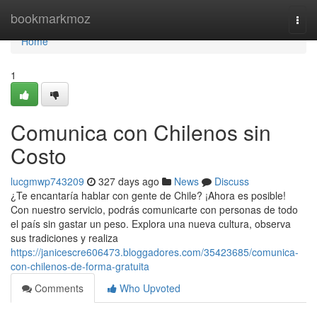
Home
bookmarkmoz
Togg
navi
Home
1
Comunica con Chilenos sin
Costo
lucgmwp743209
327 days ago
News
Discuss
¿Te encantaría hablar con gente de Chile? ¡Ahora es posible!
Con nuestro servicio, podrás comunicarte con personas de todo
el país sin gastar un peso. Explora una nueva cultura, observa
sus tradiciones y realiza
https://janicescre606473.bloggadores.com/35423685/comunica-
con-chilenos-de-forma-gratuita
Comments
Who Upvoted