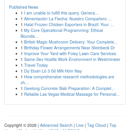
Published News
1
I am unable to fulfill this query. Genera...
1
Alimentación La Flecha: Nuestro Compañero ...
1
Halal Frozen Chicken Exporters in Brazil: Your ...
1
My Core Operational Programming: Ethical
Bounda...
1
British Magic Mushroom Delivery: Your Complete...
1
Birthday Flower Arrangements Near Steinbeck Dr
1
Improve Your Yard with Foley Lawn Care Services
1
Same-Sex Hostile Work Environment in Westminster
1
Travel Today
1
Dự Đoán Lô 3 Số MN Hôm Nay
1
How comprehensive research methodologies are
ch...
1
Geelong Concrete Slab Preparation: A Complet...
1
Reliable Las Vegas Medical Massage for Personal...
Copyright © 2026 |
Advanced Search
|
Live
|
Tag Cloud
|
Top