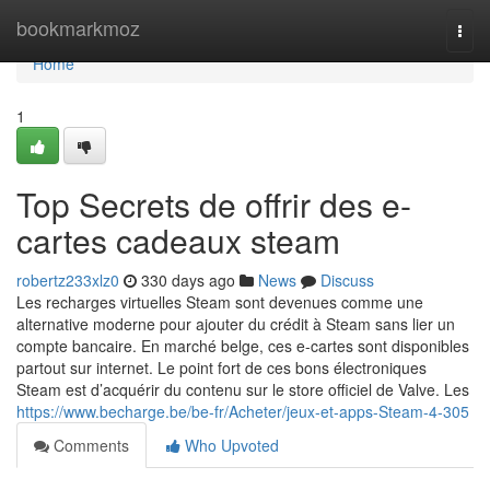
Home
bookmarkmoz
Togg
navi
Home
1
Top Secrets de offrir des e-
cartes cadeaux steam
robertz233xlz0
330 days ago
News
Discuss
Les recharges virtuelles Steam sont devenues comme une
alternative moderne pour ajouter du crédit à Steam sans lier un
compte bancaire. En marché belge, ces e-cartes sont disponibles
partout sur internet. Le point fort de ces bons électroniques
Steam est d’acquérir du contenu sur le store officiel de Valve. Les
https://www.becharge.be/be-fr/Acheter/jeux-et-apps-Steam-4-305
Comments
Who Upvoted