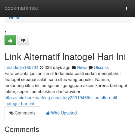
Home
bookmarkmoz
Togg
navi
Home
1
Link Alternatif Inatogel Hari Ini
junaiddgin165734
333 days ago
News
Discuss
Para pecinta judi online di Indonesia pasti sudah mengetahui
Inatogel sebagai salah satu situs yang populer. Namun,
terkadang situs ini mengalami gangguan akses karena berbagai
faktor, seperti pemblokiran dari provider
https://minibookmarking.com/story20319469/situs-alternatif-
inatogel-hari-ini
Comments
Who Upvoted
Comments