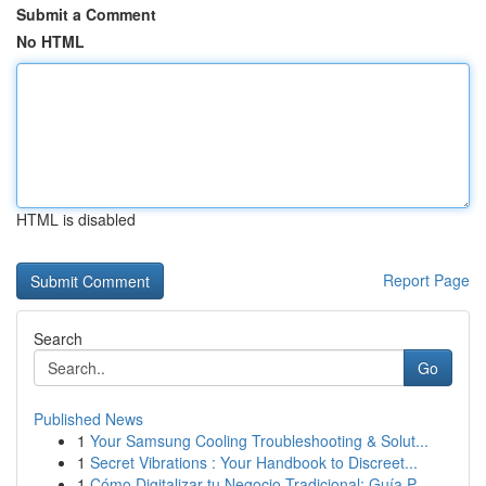
Submit a Comment
No HTML
HTML is disabled
Report Page
Search
Go
Published News
1
Your Samsung Cooling Troubleshooting & Solut...
1
Secret Vibrations : Your Handbook to Discreet...
1
Cómo Digitalizar tu Negocio Tradicional: Guía P...