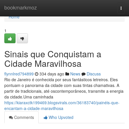
Home
bookmarkmoz
Togg
navi
Home
1
Sinais que Conquistam a
Cidade Maravilhosa
flynnlred794899
334 days ago
News
Discuss
Rio de Janeiro é conhecida por seus fantásticos letreiros. Eles
pontuam o panorama da cidade com suas tintas chamativas. A
partir de tradicionais, até oscontemporâneos, transmite a energia
da cidade.Uma caminhada
https://kiaraxctk199469.blogsvirals.com/36183740/painéis-que-
encantam-a-cidade-maravilhosa
Comments
Who Upvoted