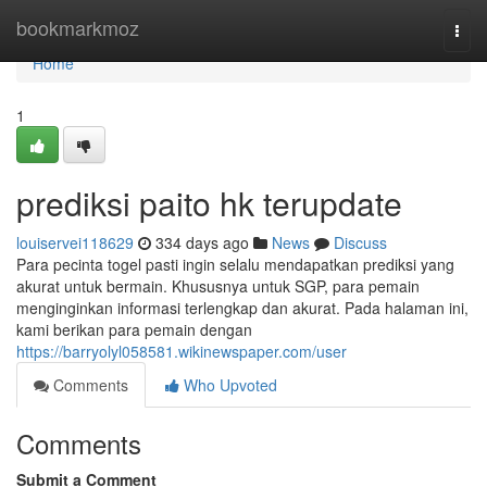
Home
bookmarkmoz
Togg
navi
Home
1
prediksi paito hk terupdate
louiservei118629
334 days ago
News
Discuss
Para pecinta togel pasti ingin selalu mendapatkan prediksi yang
akurat untuk bermain. Khususnya untuk SGP, para pemain
menginginkan informasi terlengkap dan akurat. Pada halaman ini,
kami berikan para pemain dengan
https://barryolyl058581.wikinewspaper.com/user
Comments
Who Upvoted
Comments
Submit a Comment