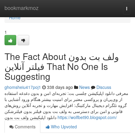
Home
bookmarkmoz
Togg
navi
Home
1
The Fact About ولف بت بدون
فیلتر آنلاین That No One Is
Suggesting
ghomsheiu417poj1
338 days ago
News
Discuss
معرفی دانلود اپلیکیشن چلسی بت: تجربه‌ای امن و بدون دغدغه استفاده
از وی‌پی‌ان و پروکسی معتبر برای امنیت بیشتر هنگام ورود آشنایی با
گروه تلگرام دیجیتال مارکتینگ: افزایش مهارت و تجربه آنلاین روش‌های
قانونی و امن برای دسترسی به ولف بت بدون فیلتر بدون فیلترشکن
دانلود اپلیکیشن ولف بت بدون
https://wolfbet90.blogspot.com/
Comments
Who Upvoted