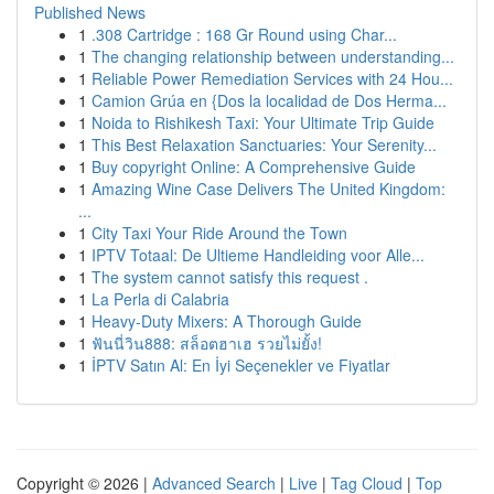
Published News
1
.308 Cartridge : 168 Gr Round using Char...
1
The changing relationship between understanding...
1
Reliable Power Remediation Services with 24 Hou...
1
Camion Grúa en {Dos la localidad de Dos Herma...
1
Noida to Rishikesh Taxi: Your Ultimate Trip Guide
1
This Best Relaxation Sanctuaries: Your Serenity...
1
Buy copyright Online: A Comprehensive Guide
1
Amazing Wine Case Delivers The United Kingdom:
...
1
City Taxi Your Ride Around the Town
1
IPTV Totaal: De Ultieme Handleiding voor Alle...
1
The system cannot satisfy this request .
1
La Perla di Calabria
1
Heavy-Duty Mixers: A Thorough Guide
1
ฟันนี่วิน888: สล็อตฮาเฮ รวยไม่ยั้ง!
1
İPTV Satın Al: En İyi Seçenekler ve Fiyatlar
Copyright © 2026 |
Advanced Search
|
Live
|
Tag Cloud
|
Top