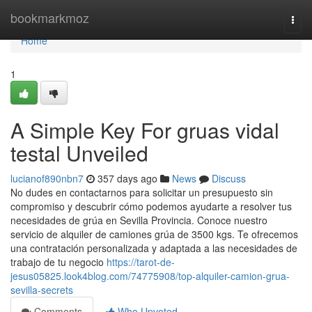
Home
bookmarkmoz
Togg
navi
Home
1
A Simple Key For gruas vidal
testal Unveiled
lucianof890nbn7
357 days ago
News
Discuss
No dudes en contactarnos para solicitar un presupuesto sin
compromiso y descubrir cómo podemos ayudarte a resolver tus
necesidades de grúa en Sevilla Provincia. Conoce nuestro
servicio de alquiler de camiones grúa de 3500 kgs. Te ofrecemos
una contratación personalizada y adaptada a las necesidades de
trabajo de tu negocio
https://tarot-de-
jesus05825.look4blog.com/74775908/top-alquiler-camion-grua-
sevilla-secrets
Comments
Who Upvoted