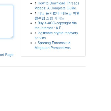
1
How to Download Threads
Videos: A Complete Guide
1
다낭 돈키호테: 베트남 여행
필수템 쇼핑 가이드
1
Buy 4-ACO-copyright Via
the Internet : A F...
1
legitimate crypto recovery
service
1
Sporting Forecasts &
Megapari Perspectives
ort Page