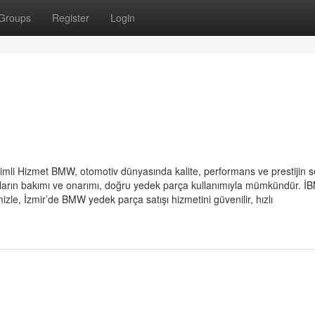
Groups
Register
Login
imli Hizmet BMW, otomotiv dünyasında kalite, performans ve prestijin 
raçların bakımı ve onarımı, doğru yedek parça kullanımıyla mümkündür. 
zle, İzmir’de BMW yedek parça satışı hizmetini güvenilir, hızlı