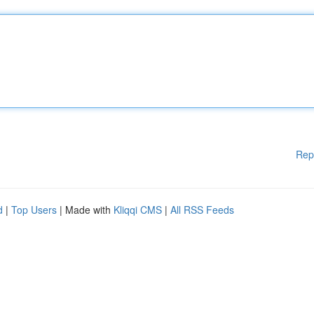
Rep
d
|
Top Users
| Made with
Kliqqi CMS
|
All RSS Feeds