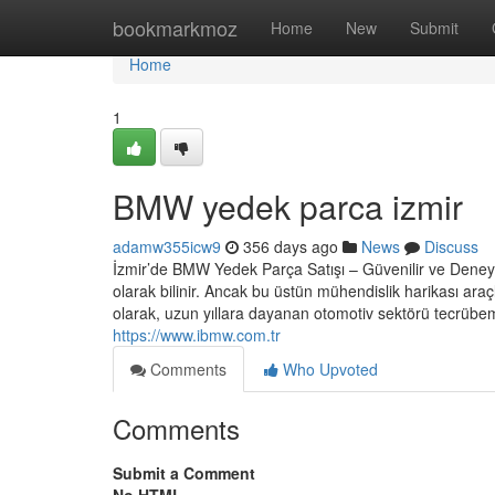
Home
bookmarkmoz
Home
New
Submit
Home
1
BMW yedek parca izmir
adamw355icw9
356 days ago
News
Discuss
İzmir’de BMW Yedek Parça Satışı – Güvenilir ve Deney
olarak bilinir. Ancak bu üstün mühendislik harikası a
olarak, uzun yıllara dayanan otomotiv sektörü tecrübemi
https://www.ibmw.com.tr
Comments
Who Upvoted
Comments
Submit a Comment