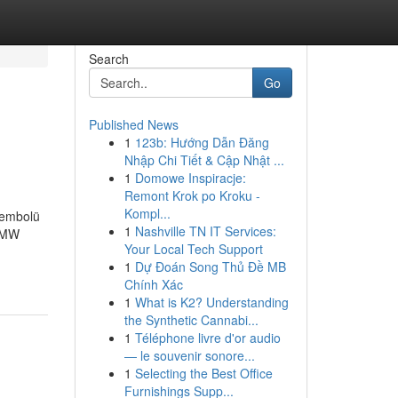
Search
Go
Published News
1
123b: Hướng Dẫn Đăng
Nhập Chi Tiết & Cập Nhật ...
1
Domowe Inspiracje:
Remont Krok po Kroku -
Kompl...
sembolü
1
Nashville TN IT Services:
İBMW
Your Local Tech Support
1
Dự Đoán Song Thủ Đề MB
Chính Xác
1
What is K2? Understanding
the Synthetic Cannabi...
1
Téléphone livre d'or audio
— le souvenir sonore...
1
Selecting the Best Office
Furnishings Supp...