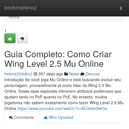
Home
bookmarkmoz
Togg
navi
Home
1
Guia Completo: Como Criar
Wing Level 2.5 Mu Online
helene208djm2
357 days ago
News
Discuss
Introdução Se você joga Mu Online e está buscando evoluir seu
personagem, provavelmente já ouviu falar da Wing 2.5 Mu
Online. Essas asas especiais oferecem atributos poderosos que
ajudam tanto no PvP quanto no PvE. No entanto, muitos
jogadores não sabem exatamente como fazer Wing Level 2.5 Mu
Online
https://www.youtube.com/watch?v=8EG0dx9wr0s
Comments
Who Upvoted