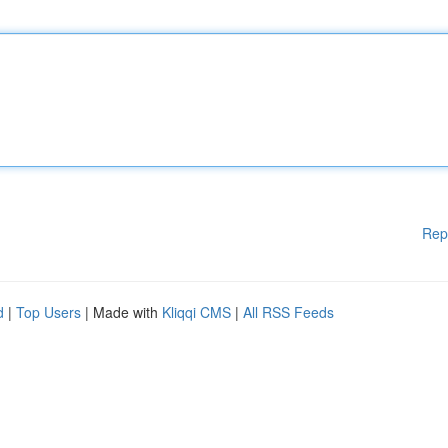
Rep
d
|
Top Users
| Made with
Kliqqi CMS
|
All RSS Feeds