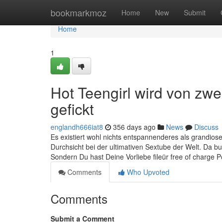
Home
bookmarkmoz
Home
New
Submit
Home
1
Hot Teengirl wird von z
gefickt
englandh666iat8
356 days ago
News
Discuss
Es existiert wohl nichts entspannenderes als grandiose
Durchsicht bei der ultimativen Sextube der Welt. Da b
Sondern Du hast Deine Vorliebe fileür free of charge 
Comments
Who Upvoted
Comments
Submit a Comment