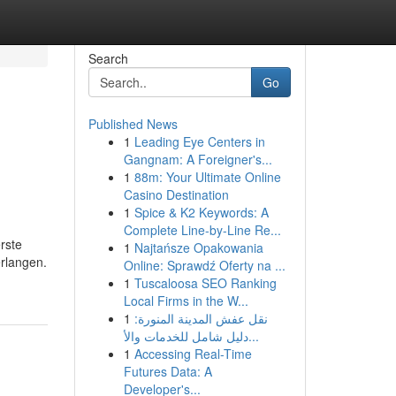
Search
Go
Published News
1
Leading Eye Centers in
Gangnam: A Foreigner's...
1
88m: Your Ultimate Online
Casino Destination
1
Spice & K2 Keywords: A
Complete Line-by-Line Re...
rste
1
Najtańsze Opakowania
erlangen.
Online: Sprawdź Oferty na ...
1
Tuscaloosa SEO Ranking
Local Firms in the W...
1
نقل عفش المدينة المنورة:
دليل شامل للخدمات والأ...
1
Accessing Real-Time
Futures Data: A
Developer's...