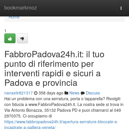
Home
bookmarkmoz
Togg
navi
Home
1
FabbroPadova24h.it: il tuo
punto di riferimento per
interventi rapidi e sicuri a
Padova e provincia
nanaxtir821317
358 days ago
News
Discuss
Hai un problema con una serratura, porta o tapparella? Rivolgiti
con fiducia a www.FabbroPadova24h.it. La nostra sede si trova in
Via Antonio Bonazza, 35132 Padova PD e puoi chiamarci al 049
2970375. Ci occupiamo di
https://www.fabbropadova24h.it/apertura-serrature-bloccate-e-
incastrate-a-galliera-veneta/