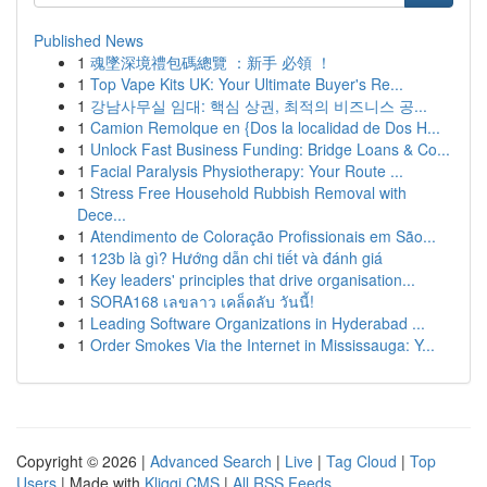
Published News
1
魂墜深境禮包碼總覽 ：新手 必領 ！
1
Top Vape Kits UK: Your Ultimate Buyer's Re...
1
강남사무실 임대: 핵심 상권, 최적의 비즈니스 공...
1
Camion Remolque en {Dos la localidad de Dos H...
1
Unlock Fast Business Funding: Bridge Loans & Co...
1
Facial Paralysis Physiotherapy: Your Route ...
1
Stress Free Household Rubbish Removal with
Dece...
1
Atendimento de Coloração Profissionais em São...
1
123b là gì? Hướng dẫn chi tiết và đánh giá
1
Key leaders' principles that drive organisation...
1
SORA168 เลขลาว เคล็ดลับ วันนี้!
1
Leading Software Organizations in Hyderabad ...
1
Order Smokes Via the Internet in Mississauga: Y...
Copyright © 2026 |
Advanced Search
|
Live
|
Tag Cloud
|
Top
Users
| Made with
Kliqqi CMS
|
All RSS Feeds