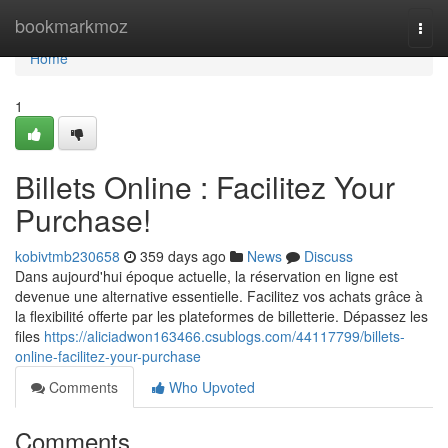
Home
bookmarkmoz
Togg
navi
Home
1
Billets Online : Facilitez Your
Purchase!
kobivtmb230658
359 days ago
News
Discuss
Dans aujourd'hui époque actuelle, la réservation en ligne est
devenue une alternative essentielle. Facilitez vos achats grâce à
la flexibilité offerte par les plateformes de billetterie. Dépassez les
files
https://aliciadwon163466.csublogs.com/44117799/billets-
online-facilitez-your-purchase
Comments
Who Upvoted
Comments