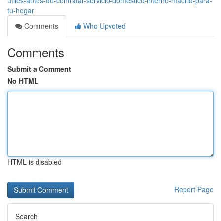
útiles-antes-de-contratar-servicio-doméstico-interno-madrid-para-
tu-hogar
Comments
Who Upvoted
Comments
Submit a Comment
No HTML
HTML is disabled
Report Page
Search