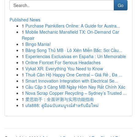
Go
Published News
1
Purchase Painkillers Online: A Guide for Austra...
1
Mobile Mechanic Mansfield TX: On-Demand Car
Repair
1
Bingo Mania!
1
Bảng Song Thủ MB · Lô Xiên Miền Bắc: Soi Cầu...
1
Experiencias Exclusivas en España : Un Memorable
1
Online Fioricet For Serious Headaches
1
Vykat XR: Everything You Need to Know
1
Thuê Căn Hộ Happy One Central – Giá Rẻ , Đa ...
1
Smart Innovation Integration with Electrical Se...
1
Cầu Cặp 3 Càng MB Ngày Hôm Nay Rất Chính Xác
1
Nova Scrap Copper Recycling – Sydney’s Trusted ...
1
爱思助手：全面评测与实用功能指南
1
ufa888: คู่มือฉบับสมบูรณ์สำหรับมือใหม่