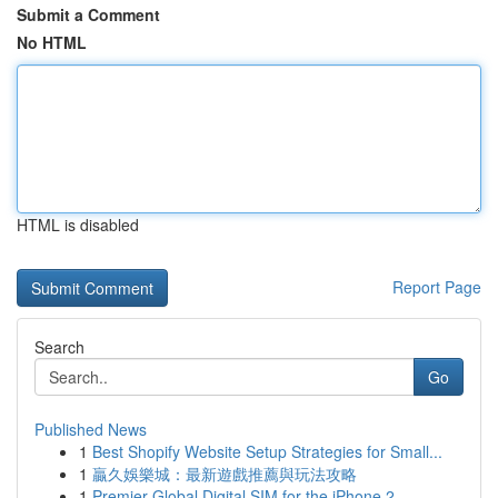
Submit a Comment
No HTML
HTML is disabled
Report Page
Search
Go
Published News
1
Best Shopify Website Setup Strategies for Small...
1
贏久娛樂城：最新遊戲推薦與玩法攻略
1
Premier Global Digital SIM for the iPhone 2...