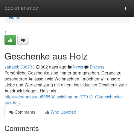
Home
bookmarkmoz
Togg
navi
Home
1
Geschenke aus Holz
sairatxbj338733
362 days ago
News
Discuss
Persönliche Geschenke sind immer gern gesehen. Gerade zu
besonderen Anlässen wie Weihnachten , möchten wir unsere
Liebe und Wertschätzung mit einem individuellen Geschenk zum
Ausdruck bringen. Holz, als
https://deannasunu585566.acidblog.net/67012106/geschenke-
aus-holz
Comments
Who Upvoted
Comments