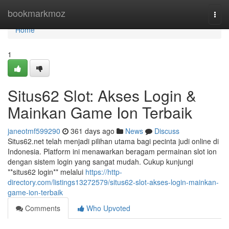
Home
bookmarkmoz
Togg
navi
Home
1
Situs62 Slot: Akses Login &
Mainkan Game Ion Terbaik
janeotmf599290
361 days ago
News
Discuss
Situs62.net telah menjadi pilihan utama bagi pecinta judi online di
Indonesia. Platform ini menawarkan beragam permainan slot ion
dengan sistem login yang sangat mudah. Cukup kunjungi
**situs62 login** melalui
https://http-
directory.com/listings13272579/situs62-slot-akses-login-mainkan-
game-ion-terbaik
Comments
Who Upvoted