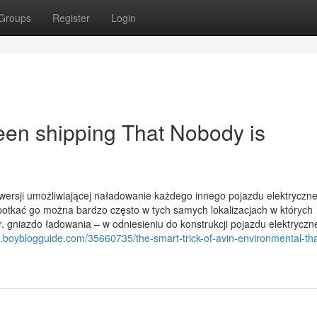
Groups
Register
Login
reen shipping That Nobody is
ersji umożliwiającej naładowanie każdego innego pojazdu elektryczn
otkać go można bardzo często w tych samych lokalizacjach w których
r. gniazdo ładowania – w odniesieniu do konstrukcji pojazdu elektrycz
87.boyblogguide.com/35660735/the-smart-trick-of-avin-environmental-tha