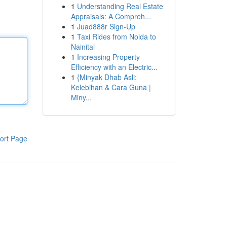
1
Understanding Real Estate
Appraisals: A Compreh...
1
Juad888r Sign-Up
1
Taxi Rides from Noida to
Nainital
1
Increasing Property
Efficiency with an Electric...
1
{Minyak Dhab Asli:
Kelebihan & Cara Guna |
Miny...
ort Page