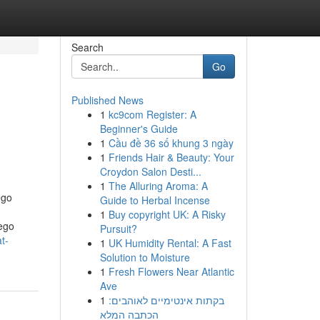
Search
Go
Published News
1
kc9com Register: A
Beginner's Guide
1
Cầu đề 36 số khung 3 ngày
1
Friends Hair & Beauty: Your
Croydon Salon Desti...
1
The Alluring Aroma: A
ego
Guide to Herbal Incense
1
Buy copyright UK: A Risky
nego
Pursuit?
t-
1
UK Humidity Rental: A Fast
Solution to Moisture
1
Fresh Flowers Near Atlantic
Ave
1
בקתות אינטימיים לאוהבים:
הכתבה המלא