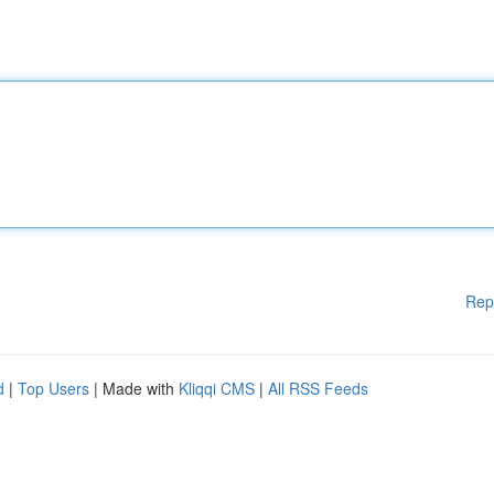
Rep
d
|
Top Users
| Made with
Kliqqi CMS
|
All RSS Feeds