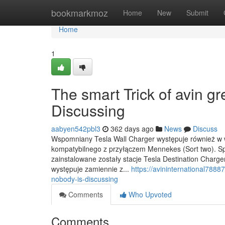
Home
bookmarkmoz
Home
New
Submit
Home
1
The smart Trick of avin g
Discussing
aabyen542pbl3
362 days ago
News
Discuss
Wspomniany Tesla Wall Charger występuje również w w
kompatybilnego z przyłączem Mennekes (Sort two). Sp
zainstalowane zostały stacje Tesla Destination Charge
występuje zamiennie z...
https://avininternational788
nobody-is-discussing
Comments
Who Upvoted
Comments