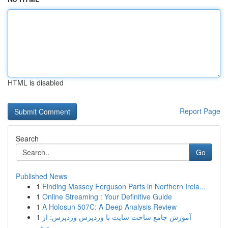
HTML is disabled
Report Page
Search
Go
Published News
1
Finding Massey Ferguson Parts in Northern Irela...
1
Online Streaming : Your Definitive Guide
1
A Holosun 507C: A Deep Analysis Review
1
آموزش جامع ساخت سایت با وردپرس وردپرس: از
صف...