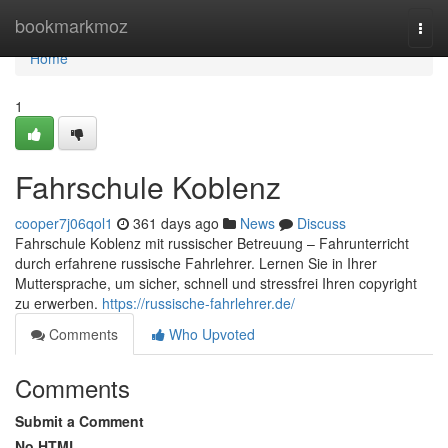
Home
bookmarkmoz
Togg
navi
Home
1
Fahrschule Koblenz
cooper7j06qol1
361 days ago
News
Discuss
Fahrschule Koblenz mit russischer Betreuung – Fahrunterricht
durch erfahrene russische Fahrlehrer. Lernen Sie in Ihrer
Muttersprache, um sicher, schnell und stressfrei Ihren copyright
zu erwerben.
https://russische-fahrlehrer.de/
Comments
Who Upvoted
Comments
Submit a Comment
No HTML