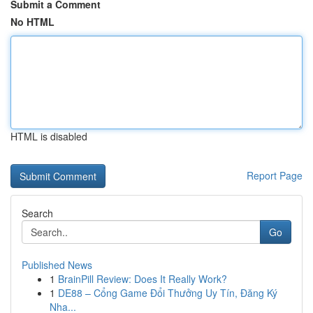
Submit a Comment
No HTML
HTML is disabled
Report Page
Search
Go
Published News
1
BrainPill Review: Does It Really Work?
1
DE88 – Cổng Game Đổi Thưởng Uy Tín, Đăng Ký
Nha...