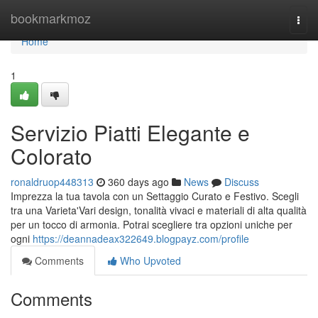
Home
bookmarkmoz
Togg
navi
Home
1
Servizio Piatti Elegante e
Colorato
ronaldruop448313
360 days ago
News
Discuss
Imprezza la tua tavola con un Settaggio Curato e Festivo. Scegli
tra una Varieta'Vari design, tonalità vivaci e materiali di alta qualità
per un tocco di armonia. Potrai scegliere tra opzioni uniche per
ogni
https://deannadeax322649.blogpayz.com/profile
Comments
Who Upvoted
Comments