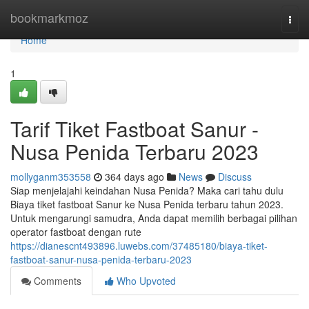
Home
bookmarkmoz
Togg
navi
Home
1
Tarif Tiket Fastboat Sanur -
Nusa Penida Terbaru 2023
mollyganm353558
364 days ago
News
Discuss
Siap menjelajahi keindahan Nusa Penida? Maka cari tahu dulu
Biaya tiket fastboat Sanur ke Nusa Penida terbaru tahun 2023.
Untuk mengarungi samudra, Anda dapat memilih berbagai pilihan
operator fastboat dengan rute
https://dianescnt493896.luwebs.com/37485180/biaya-tiket-
fastboat-sanur-nusa-penida-terbaru-2023
Comments
Who Upvoted