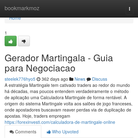
Home
bookmarkmoz
Togg
navi
Home
1
Gerador Martingala - Guia
para Negociacao
steelek776hyo5
362 days ago
News
Discuss
A estratégia Martingale tem cativado traders ao redor do mundo
há décadas, mas poucos entendem verdadeiramente o método
de aplicação uma Calculadora Martingale de forma rentável. A
origem do sistema Martingale volta aos salões de jogo franceses,
onde apostadores buscavam reaver perdas via de duplicação de
apostas. Hoje, traders empregam
https://forexinvesti.com/calculadora-de-martingale-online
Comments
Who Upvoted