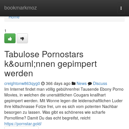
Home
bookmarkmoz
Togg
navi
Home
1
Tabulose Pornostars
k&ouml;nnen gepimpert
werden
creightonw863qyg0
366 days ago
News
Discuss
Im Internet findet man völlig gebührenfrei Tausende Ebony Porno
Movies, in welchen die unersättlichen Cougars knallhart
gepimpert werden. Mit Wonne legen die leidenschaftlichen Luder
ihre klitschnasse Fotze frei, um es sich vom potenten Nachbar
besorgen zu lassen. Was gibt es schöneres wie scharfe
Pornofilme? Damit Du das echt begreifst, reicht
https://pornstar.gold/