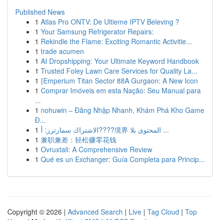
Published News
1
Atlas Pro ONTV: De Ultieme IPTV Beleving ?
1
Your Samsung Refrigerator Repairs:
1
Rekindle the Flame: Exciting Romantic Activitie...
1
trade acumen
1
AI Dropshipping: Your Ultimate Keyword Handbook
1
Trusted Foley Lawn Care Services for Quality La...
1
{Emperium Titan Sector 88A Gurgaon: A New Icon
1
Comprar Imóveis em esta Nação: Seu Manual para
...
1
nohuwin – Đăng Nhập Nhanh, Khám Phá Kho Game
Đ...
1
الاشتراك سمارترز: أ????境界 المحتوى بلا ...
1
兼职兼差：轻松赚零花钱
1
Ovruxtali: A Comprehensive Review
1
Qué es un Exchanger: Guía Completa para Princip...
Copyright © 2026 |
Advanced Search
|
Live
|
Tag Cloud
|
Top