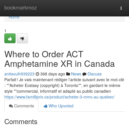
Home
bookmarkmoz
Togg
navi
Home
1
Where to Order ACT
Amphetamine XR in Canada
anitavuih939223
368 days ago
News
Discuss
Parfait ! Je vais maintenant rédiger l’article suivant avec le mot-clé
: **Acheter Ecstasy (copyright) à Toronto**, en gardant le même
style **commercial, informatif et adapté au public canadien
https://www.familliprix.ca/product/acheter-3-mmc-au-quebec/
Comments
Who Upvoted
Comments