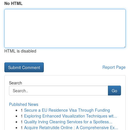
No HTML
HTML is disabled
Report Page
Search
Go
Published News
1
Secure a EU Residence Visa Through Funding
1
Exploring Enhanced Visualization Techniques wit...
1
Quality Irving Cleaning Services for a Spotless...
1
Acquire Retatrutide Online : A Comprehensive Ex...