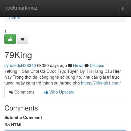
Home
bookmarkmoz
Togg
navi
Home
1
79King
cyrusedsl438340
380 days ago
News
Discuss
79King – Sân Chơi Cá Cược Trực Tuyến Uy Tín Hàng Đầu Hiện
Nay Trong thời đại công nghệ số bùng nổ, nhu cầu giải trí trực
tuyến ngày càng trở thành xu hướng phổ
https://79kingh1.com/
Comments
Who Upvoted
Comments
Submit a Comment
No HTML