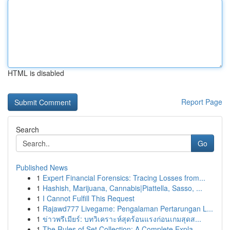
HTML is disabled
Report Page
Search
Go
Published News
1
Expert Financial Forensics: Tracing Losses from...
1
Hashish, Marijuana, Cannabis|Piattella, Sasso, ...
1
I Cannot Fulfill This Request
1
Rajawd777 Livegame: Pengalaman Pertarungan L...
1
ข่าวพรีเมียร์: บทวิเคราะห์สุดร้อนแรงก่อนเกมสุดส...
1
The Rules of Set Collection: A Complete Expla...