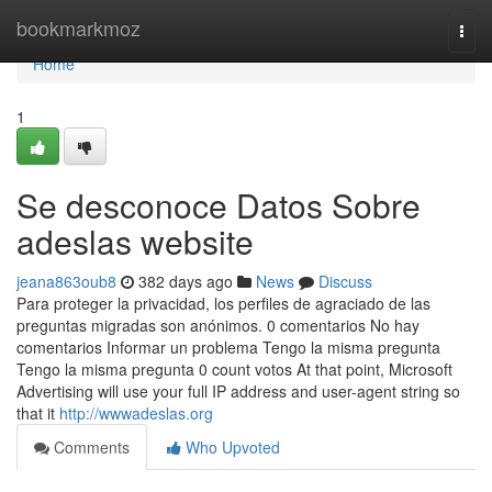
Home
bookmarkmoz
Togg
navi
Home
1
Se desconoce Datos Sobre
adeslas website
jeana863oub8
382 days ago
News
Discuss
Para proteger la privacidad, los perfiles de agraciado de las
preguntas migradas son anónimos. 0 comentarios No hay
comentarios Informar un problema Tengo la misma pregunta
Tengo la misma pregunta 0 count votos At that point, Microsoft
Advertising will use your full IP address and user-agent string so
that it
http://wwwadeslas.org
Comments
Who Upvoted